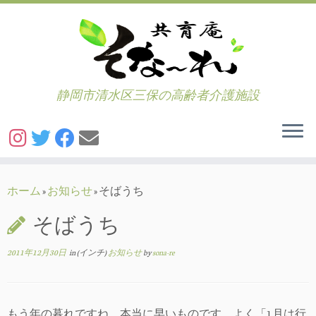
静岡市清水区三保の高齢者介護施設
コ
ン
ホーム
»
お知らせ
»
そばうち
テ
そばうち
ン
ツ
2011年12月30日
in (インチ)
お知らせ
by
sona-re
へ
ス
キ
ッ
もう年の暮れですね。本当に早いものです。よく「1月は行