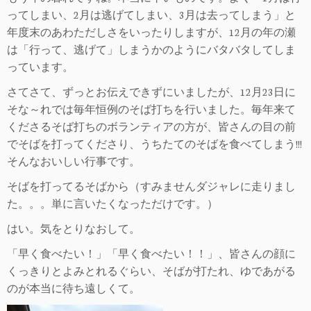
プ
ってしまい、2月は逃げてしまい、3月は去ってしまう」と
年度末のあわただしさをいったりしますが、12月の年の瀬
は「行って、逃げて」しまうかのようにバタバタしてしま
っています。
さてさて、ずっとお伝えできずにいましたが、12月23日に
そな～れでは毎年恒例のそば打ちを行いました。毎年来て
くださるそば打ちのボランティアの方が、皆さんの目の前
でそばを打ってくださり、うちたてのそばを食べてしまう!!!
そんなおいしい行事です。
そばを打ってるそばから（すみませんダジャレに走りまし
た。。。単に言いたくなっただけです。）
はい。気をとりなおして。
「早く食べたい！」「早く食べたい！！」、皆さんの顔に
くっきりとよみとれるぐらい、そばが打たれ、ゆであがる
のが本当に待ち遠しくて。