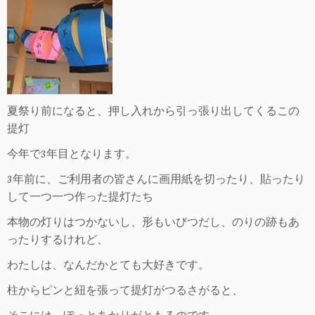
プ
夏祭り前になると、押し入れから引っ張り出してくるこの
提灯
今年で3年目となります。
3年前に、ご利用者の皆さんに画用紙を切ったり、貼ったり
して一つ一つ作った提灯たち
本物の灯りはつかないし、形もいびつだし、のりの跡もあ
ったりするけれど、
わたしは、なんだかとても大好きです。
柱からピンと紐を張って提灯がつるさがると、