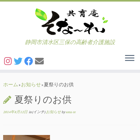
静岡市清水区三保の高齢者介護施設
コ
ン
ホーム
»
お知らせ
»
夏祭りのお供
テ
夏祭りのお供
ン
ツ
2014年8月12日
in (インチ)
お知らせ
by
sona-re
へ
ス
キ
ッ