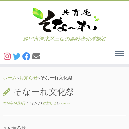
静岡市清水区三保の高齢者介護施設
コ
ン
ホーム
»
お知らせ
»
そなーれ文化祭
テ
そなーれ文化祭
ン
ツ
2016年10月3日
in (インチ)
お知らせ
by
sona-re
へ
ス
キ
ッ
文化薫る秋