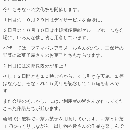
プ
今年もそな～れ文化祭を開催します。
１日目の１０月２９日はデイサービスを会場に、
２日目の１０月３０日は小規模多機能グループホームを会
場に、いろんな催し物も用意しています。
バザーでは、プティパレアラメールさんのパン、三保産の
野菜に駄菓子屋さんのお菓子たちもならびます。
２日目には次郎長親分が参上！
そして２日間とも１５時ごろから、くじ引きを実施。１等
はなんと、そな～れ１５周年を記念して１５㎏を新米で
す。
また会場のそこかしこにはご利用者の皆さんが作ってくだ
さった作品たちが並びます。
会場では無料でお茶お菓子を用意しています。お茶とお菓
子でゆっくりしながら、出し物や皆さんの作品を楽しんで