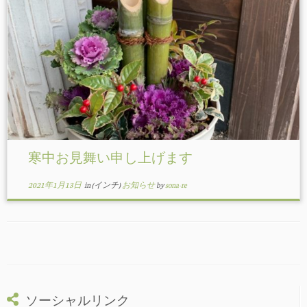
プ
寒中お見舞い申し上げます
2021年1月13日
in (インチ)
お知らせ
by
sona-re
ソーシャルリンク