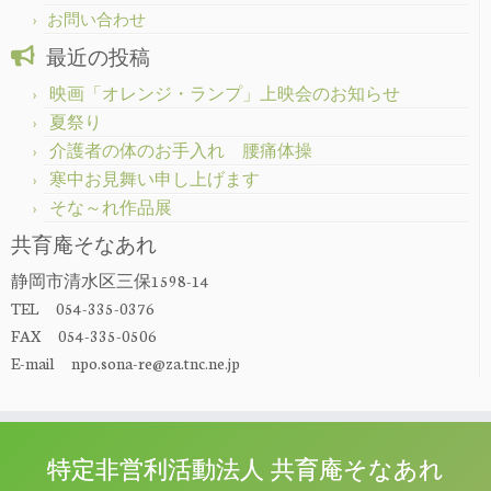
お問い合わせ
最近の投稿
映画「オレンジ・ランプ」上映会のお知らせ
夏祭り
介護者の体のお手入れ 腰痛体操
寒中お見舞い申し上げます
そな～れ作品展
共育庵そなあれ
静岡市清水区三保1598-14
TEL 054-335-0376
FAX 054-335-0506
E-mail npo.sona-re@za.tnc.ne.jp
特定非営利活動法人 共育庵そなあれ