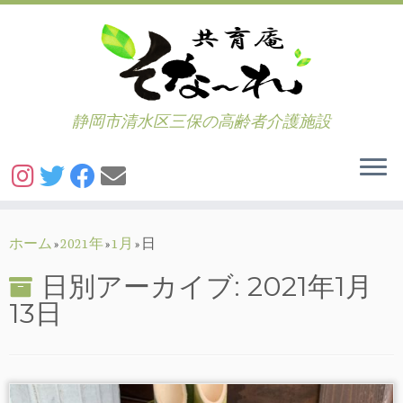
静岡市清水区三保の高齢者介護施設
コ
ン
ホーム
»
2021年
»
1月
»
日
テ
日別アーカイブ:
2021年1月
ン
13日
ツ
へ
ス
キ
ッ